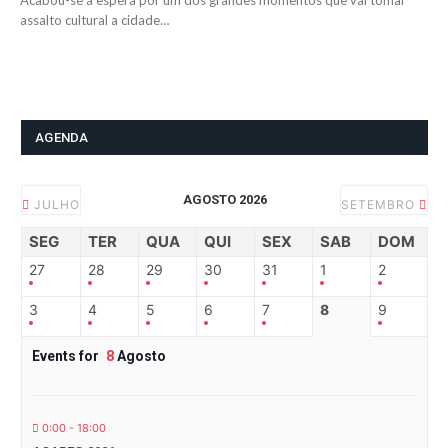
Acabou-se a espera por um dos grandes momentos que vai tomar
assalto cultural a cidade…
AGENDA
AGOSTO 2026
JULHO
SETEMBRO
SEG
TER
QUA
QUI
SEX
SAB
DOM
27
28
29
30
31
1
2
3
4
5
6
7
8
9
Events for
8
Agosto
0:00 - 18:00