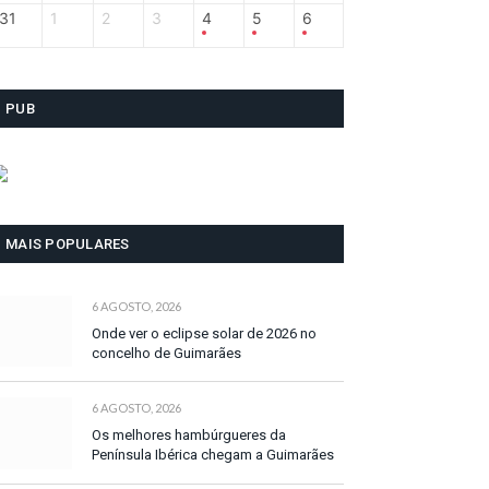
31
1
2
3
4
5
6
PUB
MAIS POPULARES
6 AGOSTO, 2026
Onde ver o eclipse solar de 2026 no
concelho de Guimarães
6 AGOSTO, 2026
Os melhores hambúrgueres da
Península Ibérica chegam a Guimarães