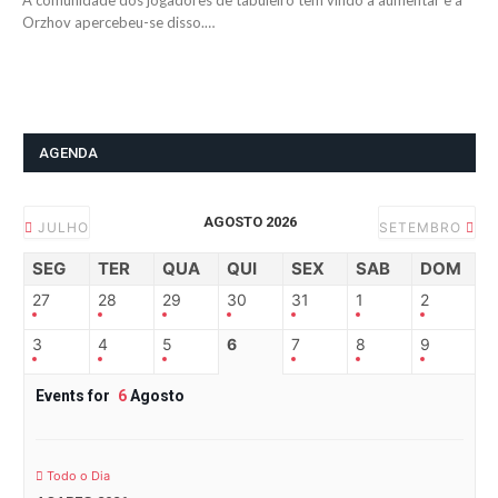
A comunidade dos jogadores de tabuleiro tem vindo a aumentar e a
Orzhov apercebeu-se disso.…
AGENDA
AGOSTO 2026
JULHO
SETEMBRO
SEG
TER
QUA
QUI
SEX
SAB
DOM
27
28
29
30
31
1
2
3
4
5
6
7
8
9
Events for
6
Agosto
Todo o Dia