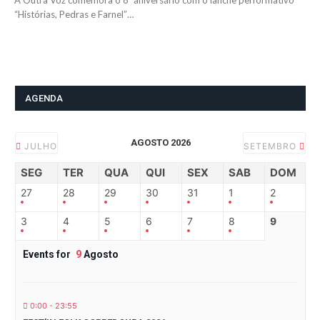
A Outra Voz comemora o 8º aniversário com o lanche performativo
“Histórias, Pedras e Farnel”…
AGENDA
AGOSTO 2026
JULHO
SETEMBRO
SEG
TER
QUA
QUI
SEX
SAB
DOM
27
28
29
30
31
1
2
3
4
5
6
7
8
9
Events for
9
Agosto
0:00 - 23:55