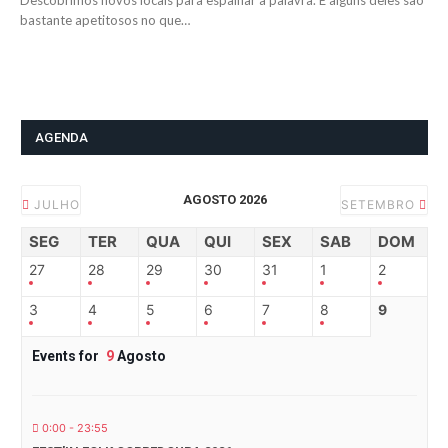
Descobrimos novos locais para espalhar a palavra. E alguns deles são
bastante apetitosos no que…
AGENDA
AGOSTO 2026
JULHO
SETEMBRO
SEG
TER
QUA
QUI
SEX
SAB
DOM
27
28
29
30
31
1
2
3
4
5
6
7
8
9
Events for
9
Agosto
0:00 - 23:55