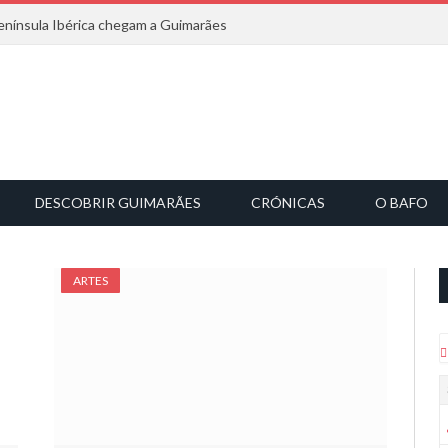
nínsula Ibérica chegam a Guimarães
DESCOBRIR GUIMARÃES
CRÓNICAS
O BAFO
ARTES