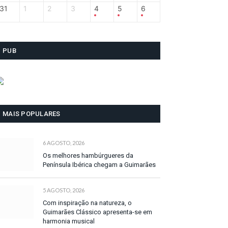
31
1
2
3
4
5
6
PUB
MAIS POPULARES
6 AGOSTO, 2026
Os melhores hambúrgueres da
Península Ibérica chegam a Guimarães
5 AGOSTO, 2026
Com inspiração na natureza, o
Guimarães Clássico apresenta-se em
harmonia musical