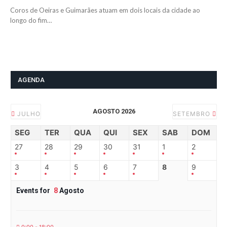
Coros de Oeiras e Guimarães atuam em dois locais da cidade ao
longo do fim…
AGENDA
AGOSTO 2026
JULHO
SETEMBRO
SEG
TER
QUA
QUI
SEX
SAB
DOM
27
28
29
30
31
1
2
3
4
5
6
7
8
9
Events for
8
Agosto