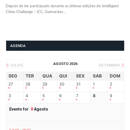
Depois de ter participado durante as últimas edições do Intelligent
Cities Challenge – ICC, Guimarães…
AGENDA
AGOSTO 2026
JULHO
SETEMBRO
SEG
TER
QUA
QUI
SEX
SAB
DOM
27
28
29
30
31
1
2
3
4
5
6
7
8
9
Events for
8
Agosto