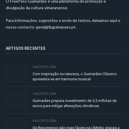
O FreePass Guimarães é uma plataforma de promoção e
divulgação da cultura vimaranense.
Para informações, sugestões e envio de textos, deixamos aqui o
nosso contacto:
geral@fpguimaraes.pt
.
ARTIGOS RECENTES
5 AGOSTO, 2026
Com inspiração na natureza, o Guimarães Clássico
apresenta-se em harmonia musical
5 AGOSTO, 2026
Guimarães prepara investimento de 5,5 milhões de
euros para mitigar alterações climáticas
4 AGOSTO, 2026
Os Recomeços são mais fáceis na UMinho graças a