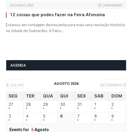
20 JUNHO, 2017
3 MINS READ
12 coisas que podes fazer na Feira Afonsina
Estamos em contagem decrescente para mais uma recriação histórica
na cidade de Guimarães. A Feira…
AGENDA
AGOSTO 2026
JULHO
SETEMBRO
SEG
TER
QUA
QUI
SEX
SAB
DOM
27
28
29
30
31
1
2
3
4
5
6
7
8
9
Events for
6
Agosto