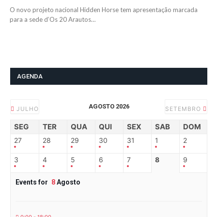
O novo projeto nacional Hidden Horse tem apresentação marcada
para a sede d’Os 20 Arautos…
AGENDA
AGOSTO 2026
JULHO
SETEMBRO
SEG
TER
QUA
QUI
SEX
SAB
DOM
27
28
29
30
31
1
2
3
4
5
6
7
8
9
Events for
8
Agosto