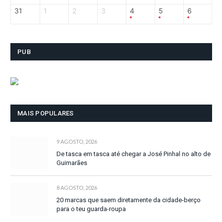
31
1
2
3
4
5
6
PUB
MAIS POPULARES
9 AGOSTO, 2026
De tasca em tasca até chegar a José Pinhal no alto de
Guimarães
8 AGOSTO, 2026
20 marcas que saem diretamente da cidade-berço
para o teu guarda-roupa