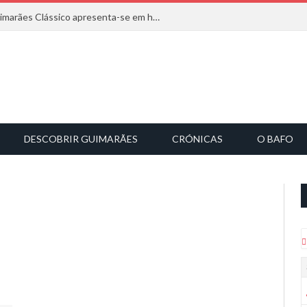
Com inspiração na natureza, o Guimarães Clássico apresenta-se em harmonia musical
DESCOBRIR GUIMARÃES
CRÓNICAS
O BAFO