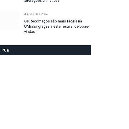
alterações climáticas
4 AGOSTO, 2026
Os Recomeços são mais fáceis na
UMinho graças a este festival de boas-
vindas
PUB