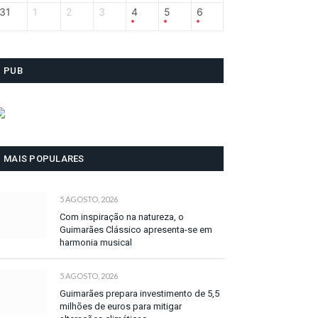
31
1
2
3
4
5
6
PUB
MAIS POPULARES
5 AGOSTO, 2026
Com inspiração na natureza, o
Guimarães Clássico apresenta-se em
harmonia musical
5 AGOSTO, 2026
Guimarães prepara investimento de 5,5
milhões de euros para mitigar