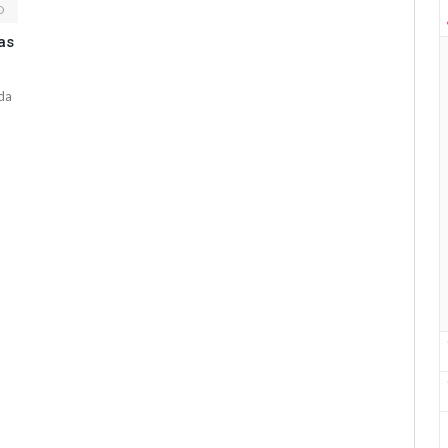
D
as
da