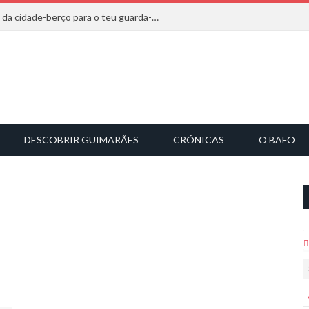
20 marcas que saem diretamente da cidade-berço para o teu guarda-roupa
DESCOBRIR GUIMARÃES
CRÓNICAS
O BAFO