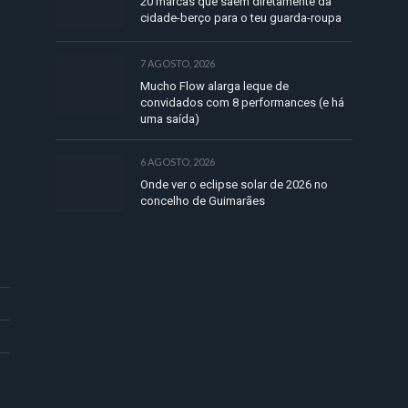
20 marcas que saem diretamente da
cidade-berço para o teu guarda-roupa
7 AGOSTO, 2026
Mucho Flow alarga leque de
convidados com 8 performances (e há
uma saída)
6 AGOSTO, 2026
Onde ver o eclipse solar de 2026 no
concelho de Guimarães