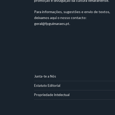
promoção e divulgação da cultura vimaranense.
Para informações, sugestões e envio de textos,
deixamos aqui o nosso contacto:
geral@fpguimaraes.pt
.
Junta-te a Nós
Estatuto Editorial
Propriedade Intelectual