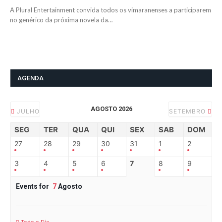
A Plural Entertainment convida todos os vimaranenses a participarem
no genérico da próxima novela da…
AGENDA
AGOSTO 2026
JULHO
SETEMBRO
SEG
TER
QUA
QUI
SEX
SAB
DOM
27
28
29
30
31
1
2
3
4
5
6
7
8
9
Events for
7
Agosto