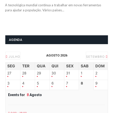
A tecnológica mundial continua a trabalhar em novas ferramentas
para ajudar a população. Vários países…
AGENDA
AGOSTO 2026
JULHO
SETEMBRO
SEG
TER
QUA
QUI
SEX
SAB
DOM
27
28
29
30
31
1
2
3
4
5
6
7
8
9
Events for
8
Agosto