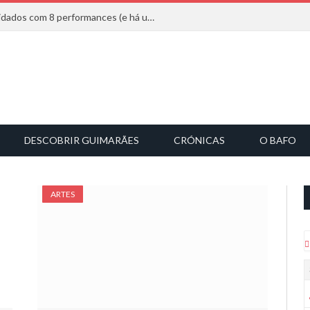
Mucho Flow alarga leque de convidados com 8 performances (e há uma saída)
DESCOBRIR GUIMARÃES
CRÓNICAS
O BAFO
ARTES