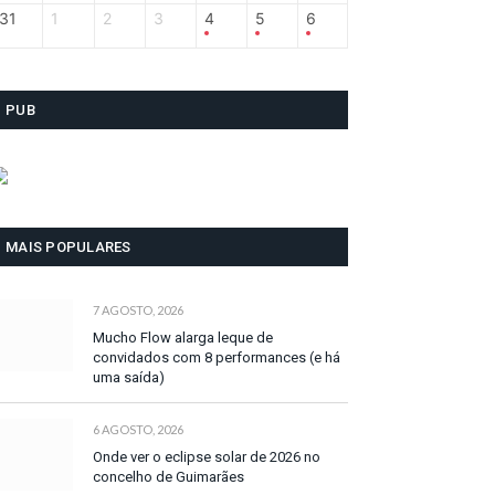
31
1
2
3
4
5
6
PUB
MAIS POPULARES
7 AGOSTO, 2026
Mucho Flow alarga leque de
convidados com 8 performances (e há
uma saída)
6 AGOSTO, 2026
Onde ver o eclipse solar de 2026 no
concelho de Guimarães