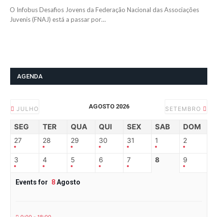
O Infobus Desafios Jovens da Federação Nacional das Associações
Juvenis (FNAJ) está a passar por…
AGENDA
AGOSTO 2026
JULHO
SETEMBRO
SEG
TER
QUA
QUI
SEX
SAB
DOM
27
28
29
30
31
1
2
3
4
5
6
7
8
9
Events for
8
Agosto