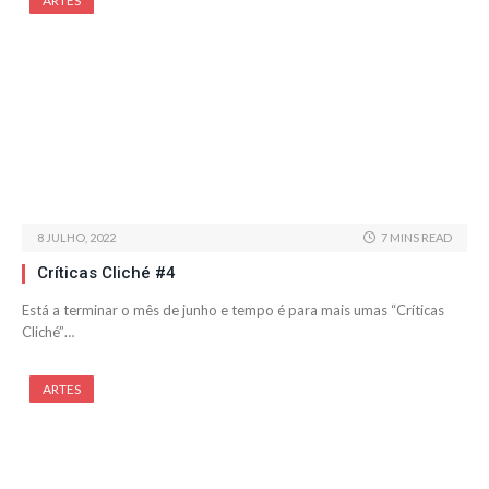
ARTES
8 JULHO, 2022
7 MINS READ
Críticas Cliché #4
Está a terminar o mês de junho e tempo é para mais umas “Críticas
Cliché”…
ARTES