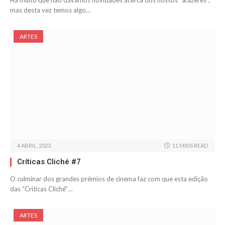
Há muito que não dávamos novidades acerca dos nossos “afazeres”,
mas desta vez temos algo…
ARTES
4 ABRIL, 2023
11 MINS READ
Críticas Cliché #7
O culminar dos grandes prémios de cinema faz com que esta edição
das “Críticas Cliché”…
ARTES