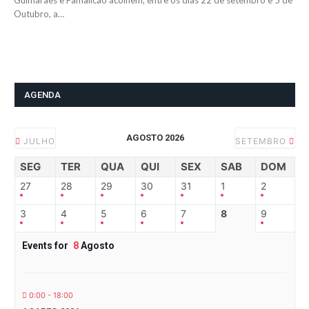
Guimarães e Famalicão acolhem, entre os dias 22 de setembro e 5 de
Outubro, a…
AGENDA
AGOSTO 2026
JULHO
SETEMBRO
SEG
TER
QUA
QUI
SEX
SAB
DOM
27
28
29
30
31
1
2
3
4
5
6
7
8
9
Events for
8
Agosto
0:00 - 18:00