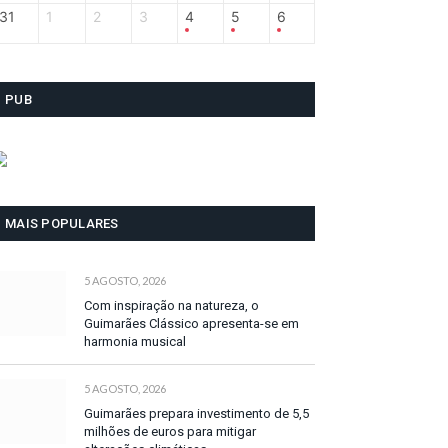
31
1
2
3
4
5
6
PUB
MAIS POPULARES
5 AGOSTO, 2026
Com inspiração na natureza, o
Guimarães Clássico apresenta-se em
harmonia musical
5 AGOSTO, 2026
Guimarães prepara investimento de 5,5
milhões de euros para mitigar