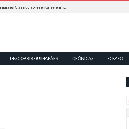
Com inspiração na natureza, o Guimarães Clássico apresenta-se em harmonia musical
DESCOBRIR GUIMARÃES
CRÓNICAS
O BAFO