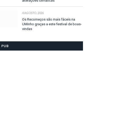
alterações climáticas
4 AGOSTO, 2026
Os Recomeços são mais fáceis na
UMinho graças a este festival de boas-
vindas
PUB