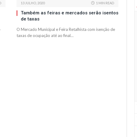
D
13 JULHO, 2020
1 MIN READ
Também as feiras e mercados serão isentos
de taxas
e
O Mercado Municipal e Feira Retalhista com isenção de
taxas de ocupação até ao final…