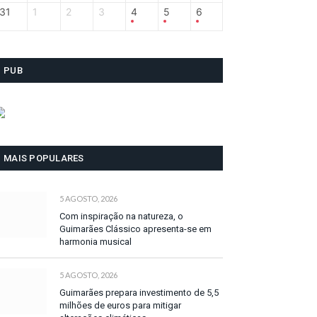
31
1
2
3
4
5
6
PUB
MAIS POPULARES
5 AGOSTO, 2026
Com inspiração na natureza, o
Guimarães Clássico apresenta-se em
harmonia musical
5 AGOSTO, 2026
Guimarães prepara investimento de 5,5
milhões de euros para mitigar