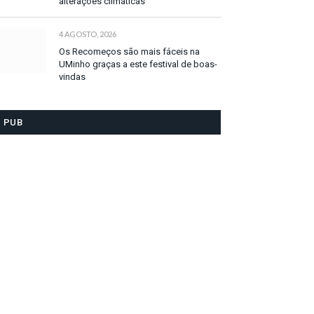
alterações climáticas
4 AGOSTO, 2026
Os Recomeços são mais fáceis na
UMinho graças a este festival de boas-
vindas
PUB