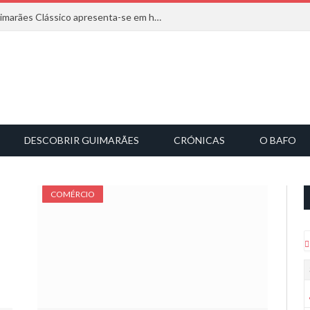
Com inspiração na natureza, o Guimarães Clássico apresenta-se em harmonia musical
DESCOBRIR GUIMARÃES
CRÓNICAS
O BAFO
COMÉRCIO