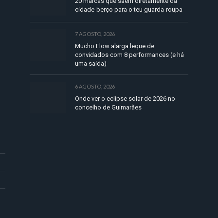
20 marcas que saem diretamente da
cidade-berço para o teu guarda-roupa
7 AGOSTO, 2026
Mucho Flow alarga leque de
convidados com 8 performances (e há
uma saída)
6 AGOSTO, 2026
Onde ver o eclipse solar de 2026 no
concelho de Guimarães