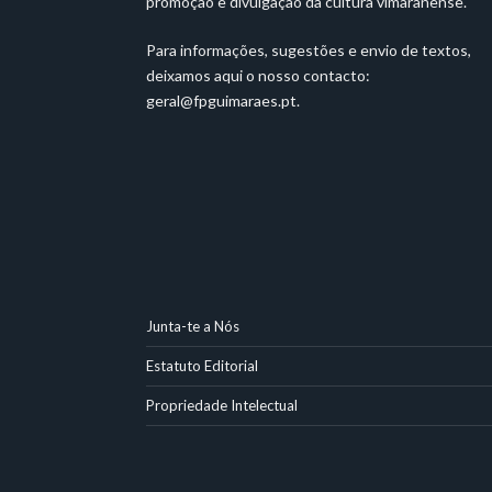
promoção e divulgação da cultura vimaranense.
Para informações, sugestões e envio de textos,
deixamos aqui o nosso contacto:
geral@fpguimaraes.pt
.
Junta-te a Nós
Estatuto Editorial
Propriedade Intelectual