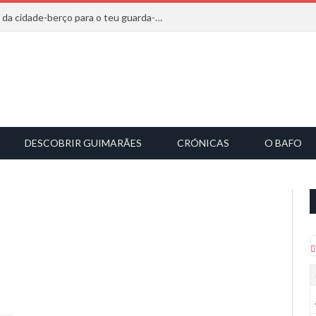
20 marcas que saem diretamente da cidade-berço para o teu guarda-roupa
DESCOBRIR GUIMARÃES
CRÓNICAS
O BAFO