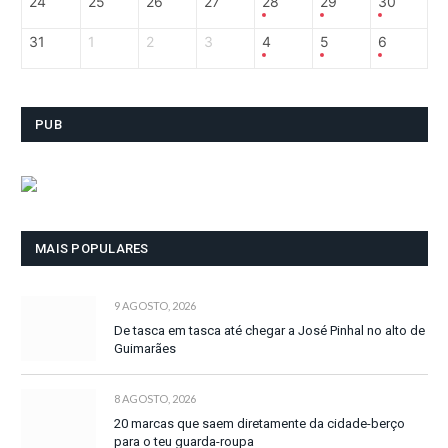
24
25
26
27
28
29
30
31
1
2
3
4
5
6
PUB
MAIS POPULARES
9 AGOSTO, 2026
De tasca em tasca até chegar a José Pinhal no alto de
Guimarães
8 AGOSTO, 2026
20 marcas que saem diretamente da cidade-berço
para o teu guarda-roupa