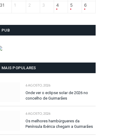
31
1
2
3
4
5
6
PUB
MAIS POPULARES
6 AGOSTO, 2026
Onde ver o eclipse solar de 2026 no
concelho de Guimarães
6 AGOSTO, 2026
Os melhores hambúrgueres da
Península Ibérica chegam a Guimarães