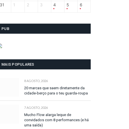
31
1
2
3
4
5
6
PUB
MAIS POPULARES
8 AGOSTO, 2026
20 marcas que saem diretamente da
cidade-berço para o teu guarda-roupa
7 AGOSTO, 2026
Mucho Flow alarga leque de
convidados com 8 performances (e há
uma saída)