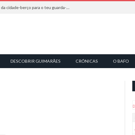
20 marcas que saem diretamente da cidade-berço para o teu guarda-roupa
DESCOBRIR GUIMARÃES
CRÓNICAS
O BAFO