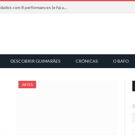
Mucho Flow alarga leque de convidados com 8 performances (e há uma saída)
DESCOBRIR GUIMARÃES
CRÓNICAS
O BAFO
ARTES