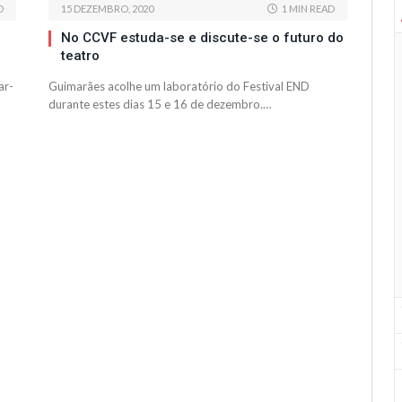
D
15 DEZEMBRO, 2020
1 MIN READ
No CCVF estuda-se e discute-se o futuro do
teatro
ar-
Guimarães acolhe um laboratório do Festival END
durante estes dias 15 e 16 de dezembro.…