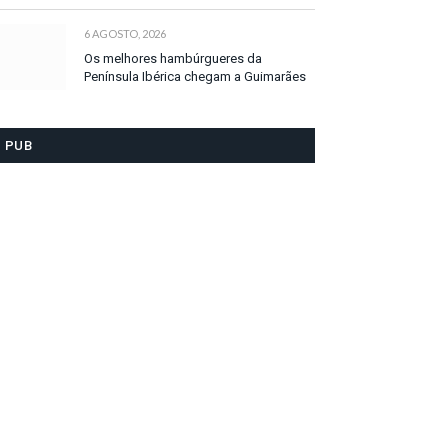
6 AGOSTO, 2026
Os melhores hambúrgueres da
Península Ibérica chegam a Guimarães
PUB