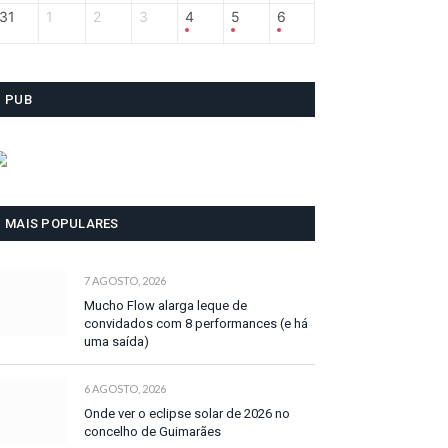
31
1
2
3
4
5
6
PUB
MAIS POPULARES
7 AGOSTO, 2026
Mucho Flow alarga leque de
convidados com 8 performances (e há
uma saída)
6 AGOSTO, 2026
Onde ver o eclipse solar de 2026 no
concelho de Guimarães