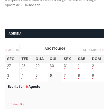
A empresa vimaranense JOM está a alargar terreno em Portugal.
Aposta de 20 milhões de…
AGENDA
AGOSTO 2026
JULHO
SETEMBRO
SEG
TER
QUA
QUI
SEX
SAB
DOM
27
28
29
30
31
1
2
3
4
5
6
7
8
9
Events for
6
Agosto
Todo o Dia