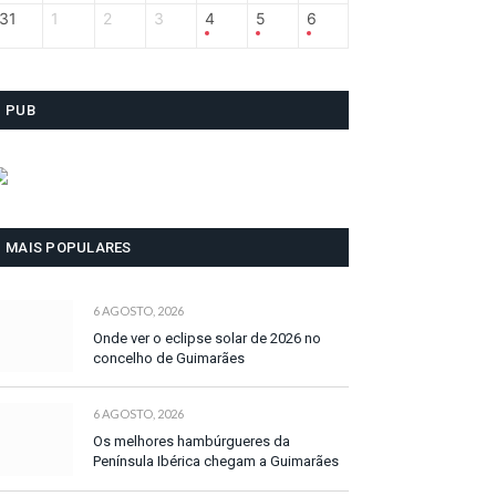
31
1
2
3
4
5
6
PUB
MAIS POPULARES
6 AGOSTO, 2026
Onde ver o eclipse solar de 2026 no
concelho de Guimarães
6 AGOSTO, 2026
Os melhores hambúrgueres da
Península Ibérica chegam a Guimarães