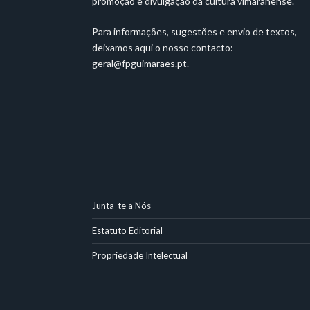
promoção e divulgação da cultura vimaranense.
Para informações, sugestões e envio de textos,
deixamos aqui o nosso contacto:
geral@fpguimaraes.pt
.
Junta-te a Nós
Estatuto Editorial
Propriedade Intelectual