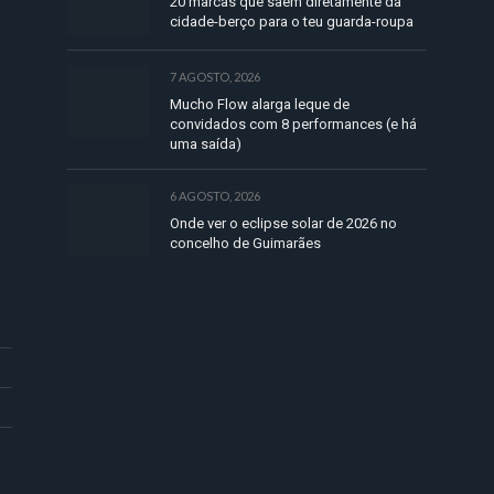
20 marcas que saem diretamente da
cidade-berço para o teu guarda-roupa
7 AGOSTO, 2026
Mucho Flow alarga leque de
convidados com 8 performances (e há
uma saída)
6 AGOSTO, 2026
Onde ver o eclipse solar de 2026 no
concelho de Guimarães