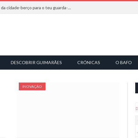
20 marcas que saem diretamente da cidade-berço para o teu guarda-roupa
DESCOBRIR GUIMARÃES
CRÓNICAS
O BAFO
INOVAÇÃO