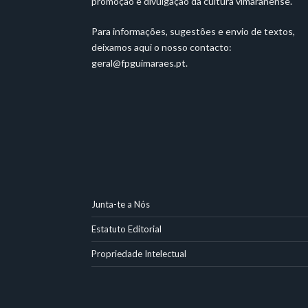
promoção e divulgação da cultura vimaranense.
Para informações, sugestões e envio de textos,
deixamos aqui o nosso contacto:
geral@fpguimaraes.pt
.
Junta-te a Nós
Estatuto Editorial
Propriedade Intelectual