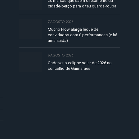
20 marcas que saem diretamente da
cidade-berço para o teu guarda-roupa
7 AGOSTO, 2026
Mucho Flow alarga leque de
convidados com 8 performances (e há
uma saída)
6 AGOSTO, 2026
Onde ver o eclipse solar de 2026 no
concelho de Guimarães