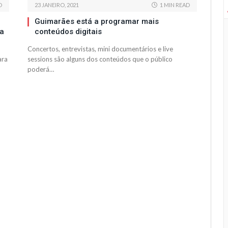
D
23 JANEIRO, 2021
1 MIN READ
Guimarães está a programar mais
ma
conteúdos digitais
Concertos, entrevistas, mini documentários e live
ara
sessions são alguns dos conteúdos que o público
poderá…