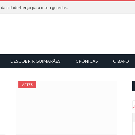
20 marcas que saem diretamente da cidade-berço para o teu guarda-roupa
DESCOBRIR GUIMARÃES
CRÓNICAS
O BAFO
ARTES