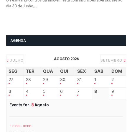
O Festival Encontros da Imagem está com inscrições abertas, até ao
dia 30 de Junho,…
AGENDA
AGOSTO 2026
JULHO
SETEMBRO
SEG
TER
QUA
QUI
SEX
SAB
DOM
27
28
29
30
31
1
2
3
4
5
6
7
8
9
Events for
8
Agosto
0:00 - 18:00