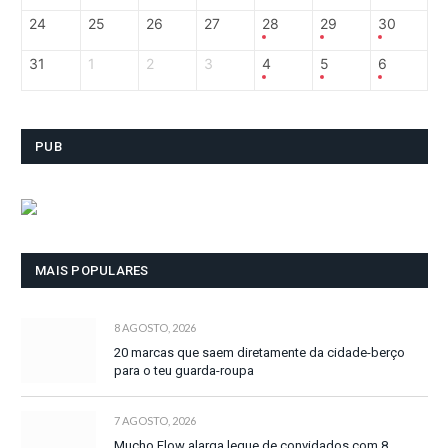
24
25
26
27
28
29
30
31
1
2
3
4
5
6
PUB
MAIS POPULARES
8 AGOSTO, 2026
20 marcas que saem diretamente da cidade-berço
para o teu guarda-roupa
7 AGOSTO, 2026
Mucho Flow alarga leque de convidados com 8