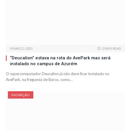
9 MARÇO, 2023
2 MINS READ
“Deucalion” estava na rota do AvePark mas será
instalado no campus de Azurém
O supercomputador Deucalion já não deve ficar instalado no
AvePark, na freguesia de Barco, como…
INOVAÇÃO