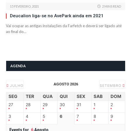
15 FEVEREIRO, 2021
2 MINS READ
Deucalion liga-se no AvePark ainda em 2021
Vai ocupar as antigas instalações da Farfetch e deverá ser ligado até
ao final do…
AGENDA
AGOSTO 2026
JULHO
SETEMBRO
SEG
TER
QUA
QUI
SEX
SAB
DOM
27
28
29
30
31
1
2
3
4
5
6
7
8
9
Events for
6
Agosto