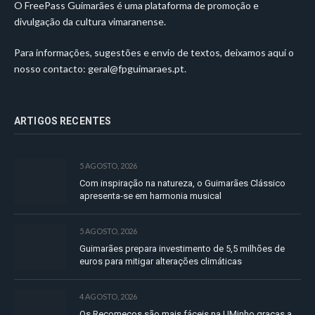
O FreePass Guimarães é uma plataforma de promoção e
divulgação da cultura vimaranense.
Para informações, sugestões e envio de textos, deixamos aqui o
nosso contacto:
geral@fpguimaraes.pt
.
ARTIGOS RECENTES
5 AGOSTO, 2026
Com inspiração na natureza, o Guimarães Clássico
apresenta-se em harmonia musical
5 AGOSTO, 2026
Guimarães prepara investimento de 5,5 milhões de
euros para mitigar alterações climáticas
4 AGOSTO, 2026
Os Recomeços são mais fáceis na UMinho graças a