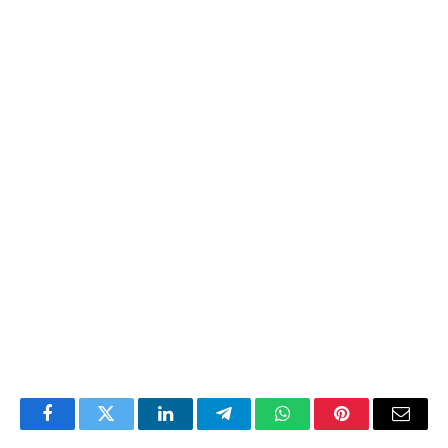
Facebook
Twitter
LinkedIn
Telegram
WhatsApp
Pinterest
Email