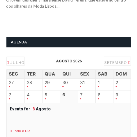
O jovem designer vimaranense David Pereira, que esteve no centro
dos olhares da Moda Lisboa,…
AGENDA
AGOSTO 2026
JULHO
SETEMBRO
SEG
TER
QUA
QUI
SEX
SAB
DOM
27
28
29
30
31
1
2
3
4
5
6
7
8
9
Events for
6
Agosto
Todo o Dia