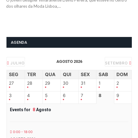
O jovem designer vimaranense David Pereira, que esteve no centro
dos olhares da Moda Lisboa,…
AGENDA
AGOSTO 2026
JULHO
SETEMBRO
SEG
TER
QUA
QUI
SEX
SAB
DOM
27
28
29
30
31
1
2
3
4
5
6
7
8
9
Events for
8
Agosto
0:00 - 18:00