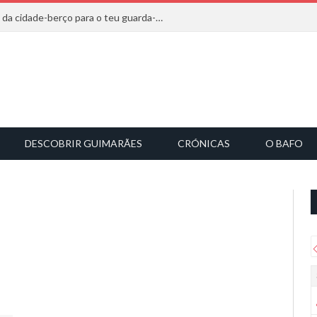
20 marcas que saem diretamente da cidade-berço para o teu guarda-roupa
DESCOBRIR GUIMARÃES
CRÓNICAS
O BAFO