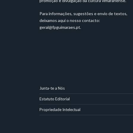
promoção e divulgação da cultura vimaranense.
Para informações, sugestões e envio de textos,
deixamos aqui o nosso contacto:
geral@fpguimaraes.pt
.
Junta-te a Nós
Estatuto Editorial
Propriedade Intelectual