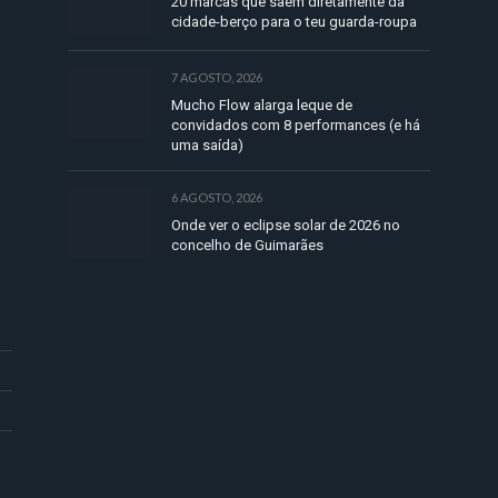
20 marcas que saem diretamente da
cidade-berço para o teu guarda-roupa
7 AGOSTO, 2026
Mucho Flow alarga leque de
convidados com 8 performances (e há
uma saída)
6 AGOSTO, 2026
Onde ver o eclipse solar de 2026 no
concelho de Guimarães