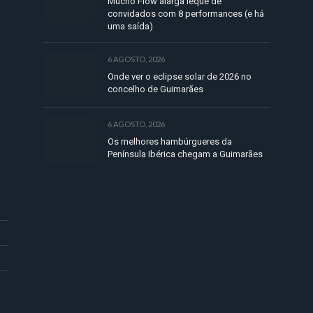
Mucho Flow alarga leque de
convidados com 8 performances (e há
uma saída)
6 AGOSTO, 2026
Onde ver o eclipse solar de 2026 no
concelho de Guimarães
6 AGOSTO, 2026
Os melhores hambúrgueres da
Península Ibérica chegam a Guimarães