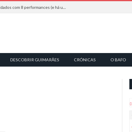
Mucho Flow alarga leque de convidados com 8 performances (e há uma saída)
DESCOBRIR GUIMARÃES
CRÓNICAS
O BAFO