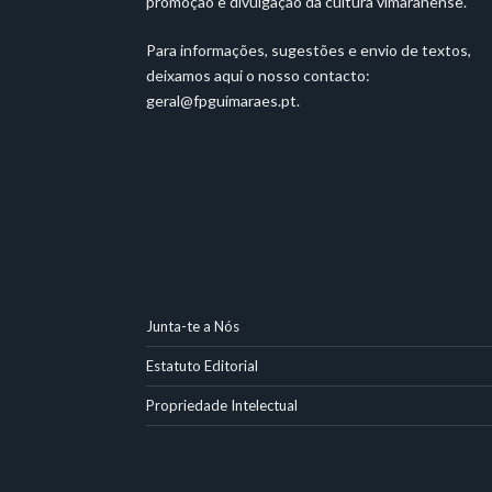
promoção e divulgação da cultura vimaranense.
Para informações, sugestões e envio de textos,
deixamos aqui o nosso contacto:
geral@fpguimaraes.pt
.
Junta-te a Nós
Estatuto Editorial
Propriedade Intelectual