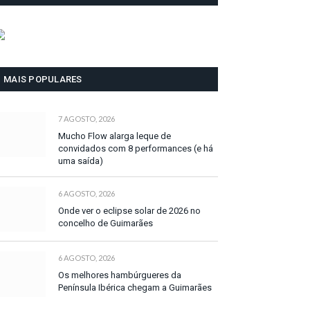
MAIS POPULARES
7 AGOSTO, 2026
Mucho Flow alarga leque de
convidados com 8 performances (e há
uma saída)
6 AGOSTO, 2026
Onde ver o eclipse solar de 2026 no
concelho de Guimarães
6 AGOSTO, 2026
Os melhores hambúrgueres da
Península Ibérica chegam a Guimarães