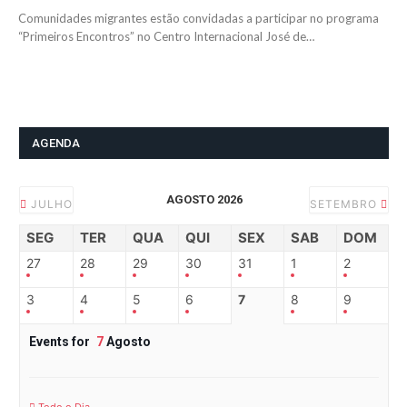
Comunidades migrantes estão convidadas a participar no programa
“Primeiros Encontros” no Centro Internacional José de…
AGENDA
AGOSTO 2026
JULHO
SETEMBRO
SEG
TER
QUA
QUI
SEX
SAB
DOM
27
28
29
30
31
1
2
3
4
5
6
7
8
9
Events for
7
Agosto