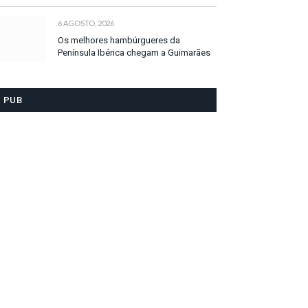
6 AGOSTO, 2026
Os melhores hambúrgueres da
Península Ibérica chegam a Guimarães
PUB