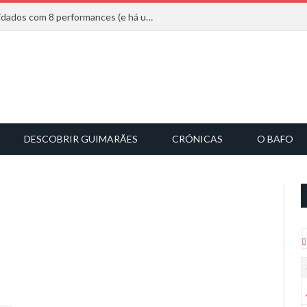
Mucho Flow alarga leque de convidados com 8 performances (e há uma saída)
DESCOBRIR GUIMARÃES
CRÓNICAS
O BAFO