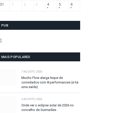
31
1
2
3
4
5
6
PUB
MAIS POPULARES
7 AGOSTO, 2026
Mucho Flow alarga leque de
convidados com 8 performances (e há
uma saída)
6 AGOSTO, 2026
Onde ver o eclipse solar de 2026 no
concelho de Guimarães