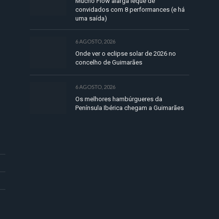
Mucho Flow alarga leque de
convidados com 8 performances (e há
uma saída)
6 AGOSTO, 2026
Onde ver o eclipse solar de 2026 no
concelho de Guimarães
6 AGOSTO, 2026
Os melhores hambúrgueres da
Península Ibérica chegam a Guimarães