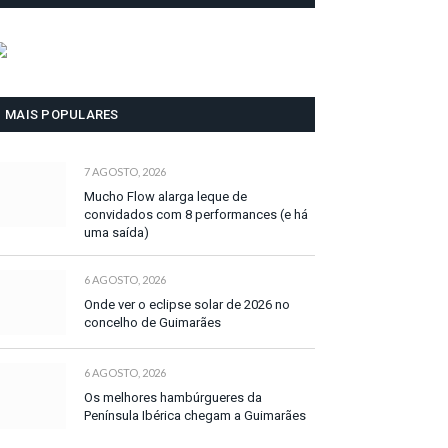
MAIS POPULARES
7 AGOSTO, 2026
Mucho Flow alarga leque de
convidados com 8 performances (e há
uma saída)
6 AGOSTO, 2026
Onde ver o eclipse solar de 2026 no
concelho de Guimarães
6 AGOSTO, 2026
Os melhores hambúrgueres da
Península Ibérica chegam a Guimarães