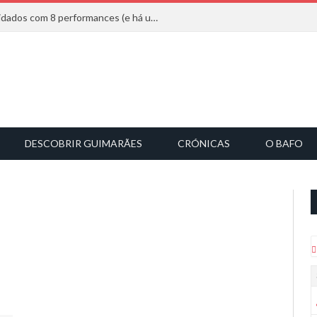
Mucho Flow alarga leque de convidados com 8 performances (e há uma saída)
DESCOBRIR GUIMARÃES
CRÓNICAS
O BAFO