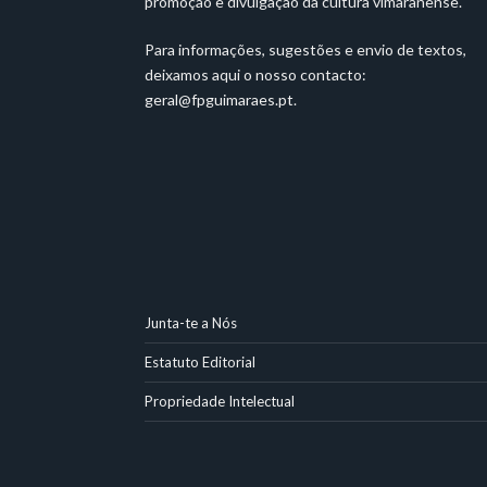
promoção e divulgação da cultura vimaranense.
Para informações, sugestões e envio de textos,
deixamos aqui o nosso contacto:
geral@fpguimaraes.pt
.
Junta-te a Nós
Estatuto Editorial
Propriedade Intelectual