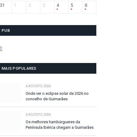
31
1
2
3
4
5
6
PUB
MAIS POPULARES
6 AGOSTO, 2026
Onde ver o eclipse solar de 2026 no
concelho de Guimarães
6 AGOSTO, 2026
Os melhores hambúrgueres da
Península Ibérica chegam a Guimarães