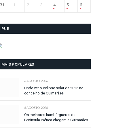
31
1
2
3
4
5
6
PUB
MAIS POPULARES
6 AGOSTO, 2026
Onde ver o eclipse solar de 2026 no
concelho de Guimarães
6 AGOSTO, 2026
Os melhores hambúrgueres da
Península Ibérica chegam a Guimarães