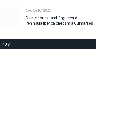
6 AGOSTO, 2026
Os melhores hambúrgueres da
Península Ibérica chegam a Guimarães
PUB