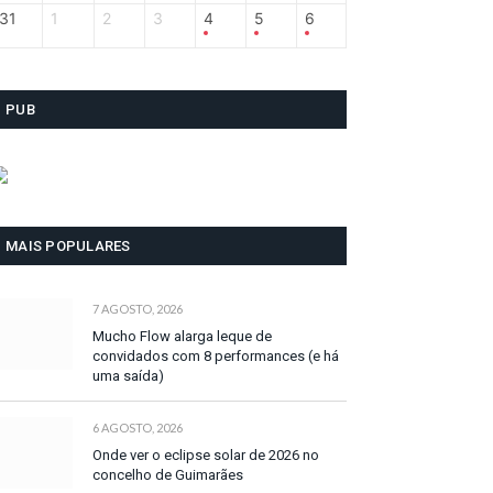
31
1
2
3
4
5
6
PUB
MAIS POPULARES
7 AGOSTO, 2026
Mucho Flow alarga leque de
convidados com 8 performances (e há
uma saída)
6 AGOSTO, 2026
Onde ver o eclipse solar de 2026 no
concelho de Guimarães