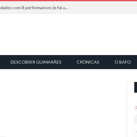
Mucho Flow alarga leque de convidados com 8 performances (e há uma saída)
DESCOBRIR GUIMARÃES
CRÓNICAS
O BAFO