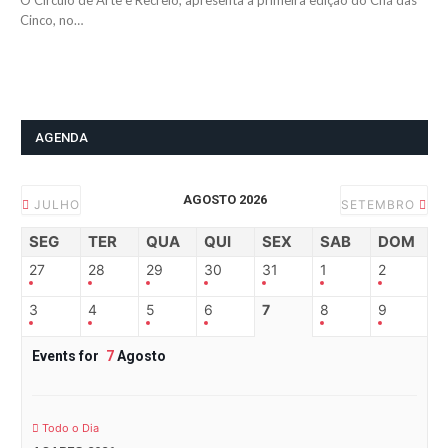
O Círculo de Arte e Recreio, apresenta a primeira edição do Chá das
Cinco, no…
AGENDA
AGOSTO 2026
JULHO
SETEMBRO
SEG
TER
QUA
QUI
SEX
SAB
DOM
27
28
29
30
31
1
2
3
4
5
6
7
8
9
Events for
7
Agosto
Todo o Dia