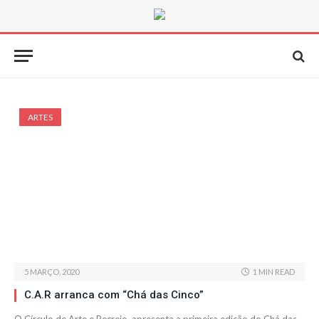
ARTES
5 MARÇO, 2020
1 MIN READ
C.A.R arranca com “Chá das Cinco”