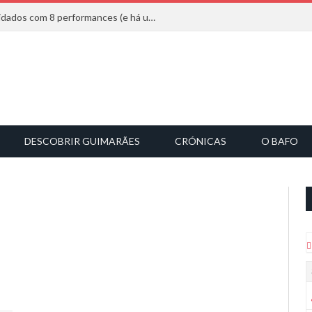
Mucho Flow alarga leque de convidados com 8 performances (e há uma saída)
DESCOBRIR GUIMARÃES
CRÓNICAS
O BAFO