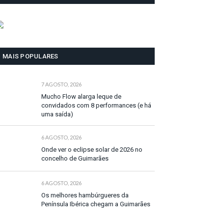
MAIS POPULARES
7 AGOSTO, 2026
Mucho Flow alarga leque de
convidados com 8 performances (e há
uma saída)
6 AGOSTO, 2026
Onde ver o eclipse solar de 2026 no
concelho de Guimarães
6 AGOSTO, 2026
Os melhores hambúrgueres da
Península Ibérica chegam a Guimarães