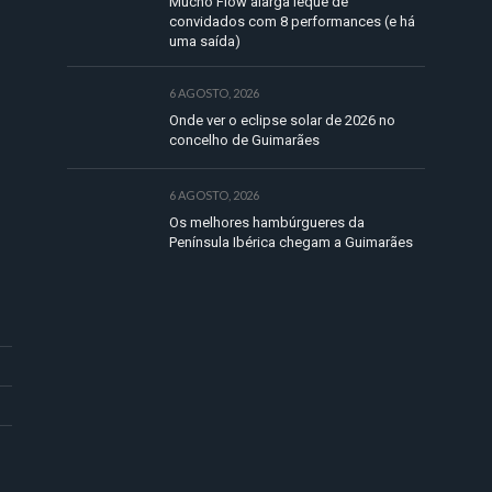
Mucho Flow alarga leque de
convidados com 8 performances (e há
uma saída)
6 AGOSTO, 2026
Onde ver o eclipse solar de 2026 no
concelho de Guimarães
6 AGOSTO, 2026
Os melhores hambúrgueres da
Península Ibérica chegam a Guimarães