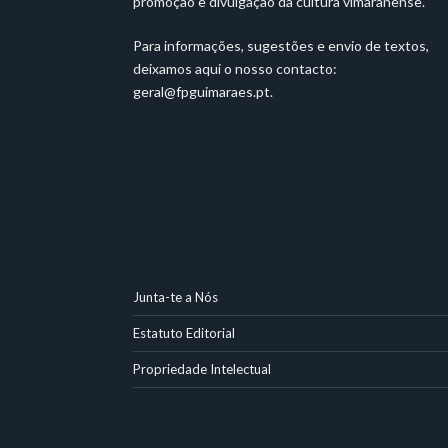
promoção e divulgação da cultura vimaranense.
Para informações, sugestões e envio de textos,
deixamos aqui o nosso contacto:
geral@fpguimaraes.pt
.
Junta-te a Nós
Estatuto Editorial
Propriedade Intelectual