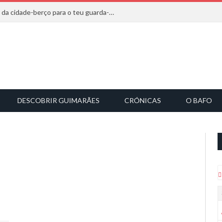
20 marcas que saem diretamente da cidade-berço para o teu guarda-roupa
DESCOBRIR GUIMARÃES
CRÓNICAS
O BAFO