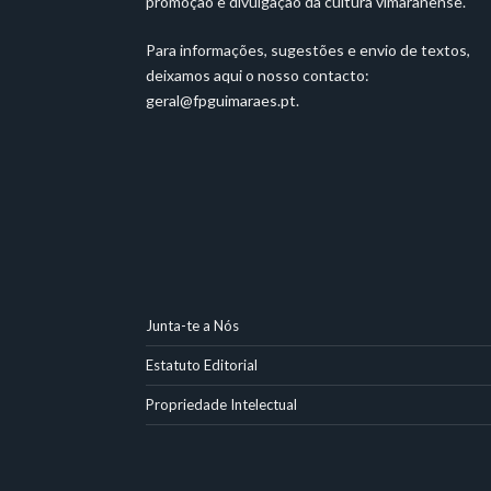
promoção e divulgação da cultura vimaranense.
Para informações, sugestões e envio de textos,
deixamos aqui o nosso contacto:
geral@fpguimaraes.pt
.
Junta-te a Nós
Estatuto Editorial
Propriedade Intelectual