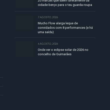
20 marcas que saem diretamente da
cidade-berço para o teu guarda-roupa
7 AGOSTO, 2026
Mucho Flow alarga leque de
convidados com 8 performances (e há
uma saída)
6 AGOSTO, 2026
Onde ver o eclipse solar de 2026 no
concelho de Guimarães