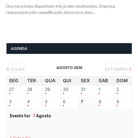
Dos nove lotes disponíveis três já têm destinatário. Empresa
responsável pela requalificação desta nova área…
AGENDA
AGOSTO 2026
JULHO
SETEMBRO
SEG
TER
QUA
QUI
SEX
SAB
DOM
27
28
29
30
31
1
2
3
4
5
6
7
8
9
Events for
7
Agosto