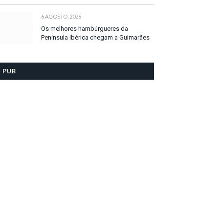
6 AGOSTO, 2026
Os melhores hambúrgueres da
Península Ibérica chegam a Guimarães
PUB