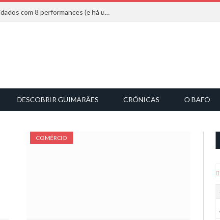
Mucho Flow alarga leque de convidados com 8 performances (e há uma saída)
DESCOBRIR GUIMARÃES
CRÓNICAS
O BAFO
COMÉRCIO