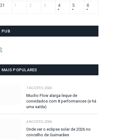
31
1
2
3
4
5
6
PUB
MAIS POPULARES
7 AGOSTO, 2026
Mucho Flow alarga leque de
convidados com 8 performances (e há
uma saída)
6 AGOSTO, 2026
Onde ver o eclipse solar de 2026 no
concelho de Guimarães